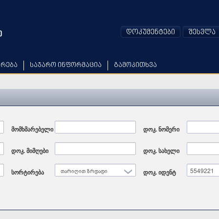
დოკუმენტები
შესვლა
არება
საჯარო ინფორმაცია
გამოკითხვა
მომხმარებელი
დოკ. ნომერი
დოკ. მიმღები
დოკ. სახელი
სორტირება
თარიღით ზრდადი
დოკ. იდენტ