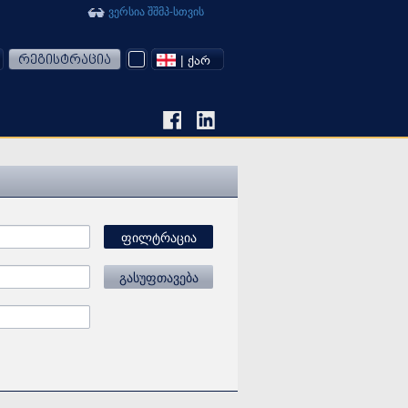
ვერსია შშმპ-სთვის
რეგისტრაცია
| ᲥᲐᲠ
ფილტრაცია
გასუფთავება