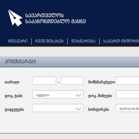
Skip
to
main
content
მთავარი
ჩვენ შესახებ
დახმარება
საჯარო ინფორმ
კომენტარები
თარიღი
Date
-
Date
მომხმარებელი
დოკ. ტიპი
<ყველა>
დოკ. მიმღები
დაჯგუფება
სორტირება
თარიღით ზ