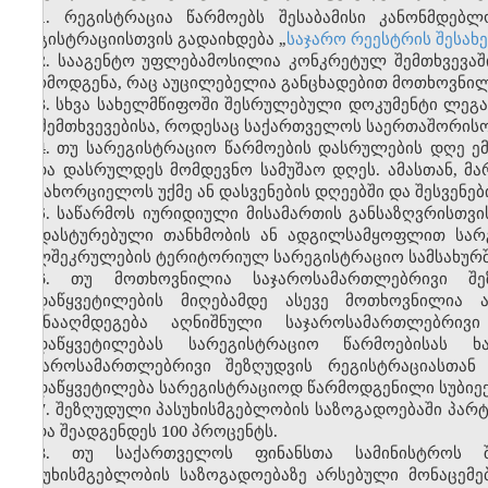
1. რეგისტრაცია წარმოებს შესაბამისი კანონმდებ
რეგისტრაციისთვის გადაიხდება „
საჯარო რეესტრის შესახ
2. სააგენტო უფლებამოსილია კონკრეტულ შემთხვევაშ
წარმოდგენა, რაც აუცილებელია განცხადებით მოთხოვნილ 
3. სხვა სახელმწიფოში შესრულებული დოკუმენტი ლეგ
იმ შემთხვევებისა, როდესაც საქართველოს საერთაშორის
4. თუ სარეგისტრაციო წარმოების დასრულების დღე ემთ
უნდა დასრულდეს მომდევნო სამუშაო დღეს. ამასთან, მ
განახორციელოს უქმე ან დასვენების დღეებში და შესვენებ
5. საწარმოს იურიდიული მისამართის განსაზღვრისთ
დადასტურებული თანხმობის ან ადგილსამყოფლით სარგ
ხელშეკრულების ტერიტორიულ სარეგისტრაციო სამსახურშ
6. თუ მოთხოვნილია საჯაროსამართლებრივი შე
გადაწყვეტილების მიღებამდე ასევე მოთხოვნილია ა
ეწინააღმდეგება აღნიშნული საჯაროსამართლებრივ
გადაწყვეტილებას სარეგისტრაციო წარმოებისას 
საჯაროსამართლებრივი შეზღუდვის რეგისტრაციასთან 
გადაწყვეტილება სარეგისტრაციოდ წარმოდგენილი სუბიექტ
7. შეზღუდული პასუხისმგებლობის საზოგადოებაში პარტ
უნდა შეადგენდეს 100 პროცენტს.
8. თუ საქართველოს ფინანსთა სამინისტროს შ
პასუხისმგებლობის საზოგადოებაზე არსებული მონაცემ