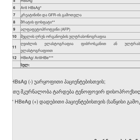
5
HBsAg
6
Anti HBsAg*
7
კრეატინინი და GFR-ის გამოთვლა
8
შრატის ფოსფატი**
9
ალფაფეტოპროტეინი (AFP)
10
მუცლის ღრუს ორგანოების ულტრასონოგრაფია
ღვიძლის ელასტოგრაფია ფიბროსკანით ან ულტრაბგ
1
1
ელასტოგრაფიით
12
HBeAg/ AntiHBe***
სულ:
* HBsAg (-) უარყოფითი პაციენტებისთვის;
** თუ მკურნალობა ტარდება ტენოფოვირ დისოპროქსილ
*** HBeAg (+) დადებითი პაციენტებისთვის (საწყისი გა