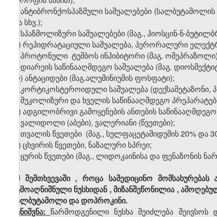
ვ) ანტიბრონქოსპაზმული საშუალებები (სალბუტამოლის
და სხვ.);
ზ) სპაზმოლიზური საშუალებები (მაგ.,
ჰიოსცინ
-
ნ
-
ბუტილბ
თ) რეჰიდრატაციული საშუალება,
პერორალური ელექტრო
ი) პროტონული
ტუმბოს ინჰიბიტორი (მაგ. ომეპრაზოლი)
კ) დიარეის საწინააღმდეგო საშუალება (მაგ. დიოსმექტიტ
ლ) ანტაციდები (მაგ.ალუმინიუმის ფოსფატი);
მ) კორტიკოსტეროიდული საშუალება (დექსამეტაზონი, 
ნ) მუკოლიზური და ხველის საწინააღმდეგო პრეპარატებ
ო) ადგილობრივი გამოყენების ანთების საწინააღმდეგ
პ) ვალიდოლი (აბები), ვალერიანი (წვეთები);
ჟ) თვალის წვეთები (მაგ., სულფაცეტამიდუმის 20% და 30
რ) ცხვირის წვეთები, ნაზალური სპრეი;
ს) ყურის წვეთები (მაგ., ლიდოკაინისა და ფენაზონის ნ
იმ
შემთხვევაში
,
როცა
სამედიცინო
მომსახურებას
ზემოაღნიშნული
ნუსხიდან
,
მიზანშეწონილია
,
ამოღებუ
სალბუტამოლი და დოპროკინი.
შენიშვნა:
წარმოდგენილი
ნუსხა შეიძლება შეივსოს