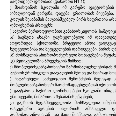
სააღრიცხვო ფორმაში (დანართი N1.1);
ვ) მოახდინოს სკოლაში იმ გარემო ფაქტორების შ
(სიმაღლიდან ვარდნა, დაცემა, ჭრილობის მიყენება,
სკოლის შესაბამის პასუხისმგებელ პირს საფრთხის ა
აღმოფხვრის პროცესს;
ზ) საჭირო პერიოდულობით განახორციელოს
სამედიც
ზ.ა) ბავშვთა ასაკში გავრცელებული იმ დაავადე
როგორიცაა: სქოლიოზი, ბრტყელი ან/და ვალგუსუ
მხედველობისა და მეტყველების დარღვევები, პირის ღრ
ზ.ბ) მოსწავლის ანთროპომეტრული მონაცემების შეფასე
ზ.გ) პედიკულოზის პრევენციის მიზნით;
თ) მშობლებისგან/კანონიერი წარმომადგენლებისგან 
გაუწიოს ქრონიკული დაავადების მქონე და ხშირად მო
ი) ჩატარებული სამედიცინო შემოწმების შედეგა
მშობლებთან/კანონიერ წარმომადგენლებთან იქონიოს კ
კ) გაატაროს საჭირო ღონისძიებები სკოლაში ინფექც
შემთხვევაში, მიმართოს შესაბამის უწყებებს;
ლ) გაუწიოს ზედამხედველობა მოსწავლეთა იმუნიზ
არაგეგმური აცრების ისტორიის ამსახველი დო
წარმომადგენლისგან
და მათი შესწავლა. გამოტოვე