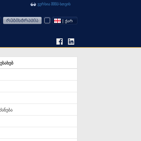
ვერსია შშმპ-სთვის
რეგისტრაცია
| ᲥᲐᲠ
ესახებ
ანება