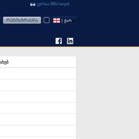
ვერსია შშმპ-სთვის
რეგისტრაცია
| ᲥᲐᲠ
ახებ