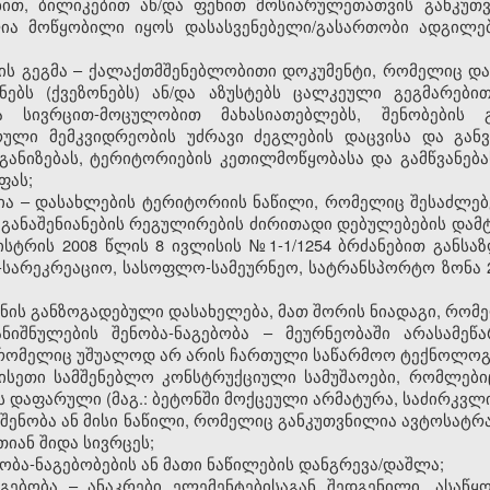
ნით, ბილიკებით ან/და ფეხით მოსიარულეთათვის განკუთ
ია მოწყობილი იყოს დასასვენებელი/გასართობი ადგილები 
ების გეგმა – ქალაქთმშენებლობითი დოკუმენტი, რომელიც 
ებს (ქვეზონებს) ან/და აზუსტებს ცალკეული გეგმარებით
ა სივრცით-მოცულობით მახასიათებლებს, შენობების გ
ურული მემკვიდრეობის უძრავი ძეგლების დაცვისა და გან
ანიზებას, ტერიტორიების კეთილმოწყობასა და გამწვანებ
ფას;
რია – დასახლების ტერიტორიის ნაწილი, რომელიც შესაძლე
 განაშენიანების რეგულირების ძირითადი დებულებების დამ
ისტრის 2008 წლის 8 ივლისის №1-1/1254 ბრძანებით განსა
სარეკრეაციო, სასოფლო-სამეურნეო, სატრანსპორტო ზონა 
ქანის განზოგადებული დასახელება, მათ შორის ნიადაგი, რომე
ნიშნულების შენობა-ნაგებობა – მეურნეობაში არასამეწა
, რომელიც უშუალოდ არ არის ჩართული საწარმოო ტექნოლოგ
 ისეთი სამშენებლო კონსტრუქციული სამუშაოები, რომლე
ს დაფარული (მაგ.: ბეტონში მოქცეული არმატურა, საძირკვ
 შენობა ან მისი ნაწილი, რომელიც განკუთვნილია ავტოსატ
იან შიდა სივრცეს;
ნობა-ნაგებობების ან მათი ნაწილების დანგრევა/დაშლა;
გებობა – ანაკრები ელემენტებისაგან შედგენილი, ასაწ