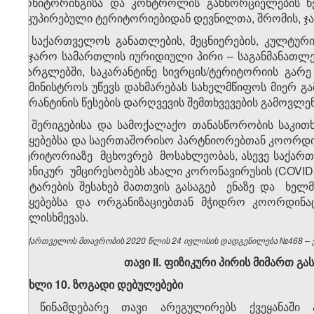
მონიტორინგისა და კონტროლის განხორციელების წე
ოკუპირებული ტერიტორიებიდან დევნილთა, შრომის, ჯა
5. საქართველოს განათლების, მეცნიერების, კულტუ
საჯარო სამართლის იურიდიული პირი – საგანმანათლე
ფარგლებში, საკარანტინე სივრცის/ტერიტორიის გარ
სამინისტროს უწევს დახმარებას სახელმწიფოს მიერ გ
კარანტინის წესების დარღვევის შემთხვევების გამოვლე
6. შერიგებისა და სამოქალაქო თანასწორობის საკი
უწყებებსა და საერთაშორისო პარტნიორებთან კოორდ
ტერიტორიაზე მცხოვრებ მოსახლეობას, ასევე საქა
ეთნიკურ უმცირესობებს ახალი კორონავირუსის (COVID-1
გატარების შესახებ მათთვის გასაგებ ენაზე და ხელ
უწყებებსა და ორგანიზაციებთან მჭიდრო კოორდინ
ძალისხმევას.
საქართველოს მთავრობის 2020 წლის 24 ივლისის დადგენილება №468 – ვე
თავი
II
. ფიზიკური პირის მიმართ გა
მუხლი
1
0
.
ზოგადი
დებულებები
1. წინამდებარე თავი არეგულირებს ქვეყანაში 