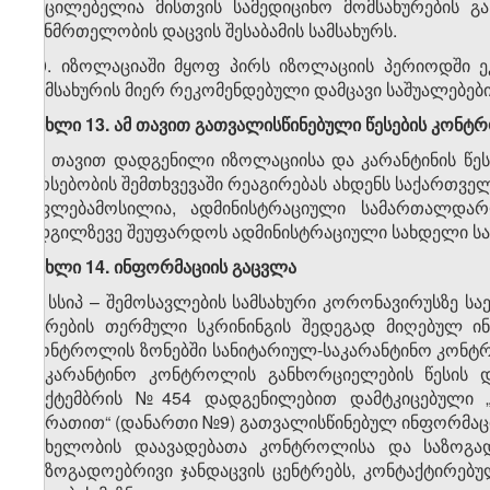
აუცილებელია მისთვის სამედიცინო მომსახურების გ
ჯანმრთელობის დაცვის შესაბამის სამსახურს.
10. იზოლაციაში მყოფ პირს იზოლაციის პერიოდში ე
სამსახურის მიერ რეკომენდებული დამცავი საშუალებები
მუხლი 13. ამ თავით გათვალისწინებული წესების კონ
ამ თავით დადგენილი იზოლაციისა და კარანტინის წეს
არსებობის შემთხვევაში რეაგირებას ახდენს საქართველ
უფლებამოსილია, ადმინისტრაციული სამართალდარ
ადგილზევე შეუფარდოს ადმინისტრაციული სახდელი სა
მუხლი 14. ინფორმაციის გაცვლა
1. სსიპ – შემოსავლების სამსახური კორონავირუსზე ს
პირების თერმული სკრინინგის შედეგად მიღებულ ი
კონტროლის ზონებში სანიტარიულ-საკარანტინო კონტ
საკარანტინო კონტროლის განხორციელების წესის დ
სექტემბრის №454 დადგენილებით დამტკიცებული „
ბარათით“ (დანართი №9) გათვალისწინებულ ინფორმაცია
სახელობის დაავადებათა კონტროლისა და საზოგა
საზოგადოებრივი ჯანდაცვის ცენტრებს, კონტაქტირებუ