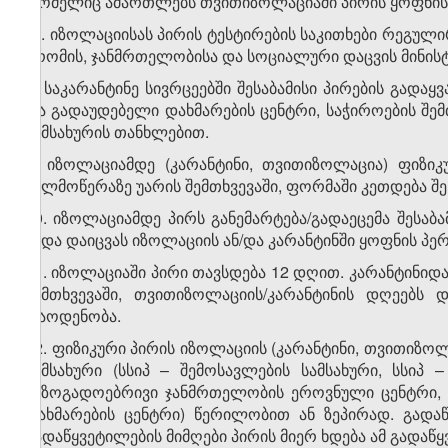
რომელიც ამართლებს თვითიზოლაციაში პირის ყოფნის 
​2
7
. იზოლაციისას პირის ტესტირების საკითხები რეგ
შრომის, ჯანმრთელობისა და სოციალური დაცვის მინისტრ
8. საკარანტინე სივრცეებში შესაბამისი პირების გადაყ
და გადაუდებელი დახმარების ცენტრი, საჭიროების შემთ
სამსახურის თანხლებით.
9. იზოლაციამდე (კარანტინი, თვითიზოლაცია) ფიზი
ხელმოწერაზე უარის შემთხვევაში, ფორმაში კეთდება შ
10. იზოლაციამდე პირს განემარტება/გადაეცემა შესაბ
უნდა დაიცვას იზოლაციის ან/და კარანტინში ყოფნის პე
11. იზოლაციაში პირი თავსდება 12 დღით. კარანტინიდ
შემთხვევაში, თვითიზოლაციის/კარანტინის დღეებს 
რაოდენობა.
12. ფიზიკური პირის იზოლაციის (კარანტინი, თვითიზოლ
სამსახური (სსიპ – შემოსავლების სამსახური, სსი
საზოგადოებრივი ჯანმრთელობის ეროვნული ცენტრი, ს
დახმარების ცენტრი) წერილობით ან ზეპირად. გადაწ
გადაწყვეტილების მიმღები პირის მიერ ხდება ამ გადა