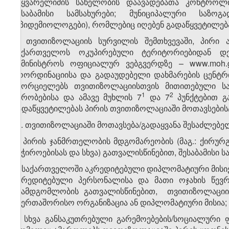
საყვარელიძის სახელობის დაავადებათა კონტროლ
შესაბამისი სამსახურები; მუნიციპალური საზო
(ეპიდემიოლოგები), რომლებიც იღებენ გადაწყვეტილება
7. თვითიზოლაციის სურვილის შემთხვევაში, პირი 
საქართველოს ოკუპირებული ტერიტორიებიდან დ
სამინისტროს ოფიციალურ ვებგვერდზე – www.moh.go
კოორდინაციისა და გადაუდებელი დახმარების ცენტრი
ახორციელებს თვითიზოლაციისთვის მითითებული სა
​1
​2
პირობებისა და ამავე მუხლის 7
და 7
პუნქტებით გ
გადაწყვეტილებას პირის თვითიზოლაციაში მოთავსების/ 
​1
7
. თვითიზოლაციაში მოთავსება/გადაყვანა შესაძლებე
ა) პირის ჯანმრთელობის მდგომარეობის (მაგ.: ქირურგ
საჭიროებისას და სხვა) გათვალისწინებით, შესაბამისი 
ბ) საქართველოში აკრედიტებული დიპლომატიური მისიე
აკრედიტებული პერსონალისა და მათი ოჯახის წევრე
შუამდგომლობის გათვალისწინებით, თვითიზოლაციის 
საერთაშორისო ორგანიზაცია ან დიპლომატიური მისია;
გ) სხვა განსაკუთრებული გარემოებების/სოციალური 