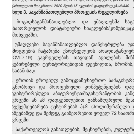
საქართველოს მთავრობის 2020 წლის 15 ივლისის დადგენილება №440 – ვე
მუხლი
3.
საგანმანათლებლო პროცესის რეგულირება
1. ზოგადსაგანმანათლებლო და უმაღლესმა საგ
განახორციელონ დისტანციური სწავლების/კომუნიკაც
შემთხვევაში).
2. უმაღლესი საგანმანათლებლო დაწესებულება უ
გამოცდების ჩატარება უზრუნველყოს არადისტანციურ
(COVID-19) გავრცელების თავიდან აცილების მიზ
ოკუპირებული ტერიტორიებიდან დევნილთა, შრომის,
შესაბამისად.
​1
2
. ერთიან ეროვნულ გამოცდაზე/საერთო სამაგისტრო
საგნობრივი და პროფესიული კომპეტენციების დად
რეგისტრირებული აბიტურიენტი/მაგისტრანტობის კან
სივრცეში ან ამ დადგენილებით განსაზღვრული წესი
დაექვემდებარება ტესტირებას პჯრ (პოლიმერაზული ჯ
დაშვებამდე და შემდეგ განმეორებით ყოველ 72 საათში
სივრცეში.
​2
2
. საქართველოს განათლების, მეცნიერების, კულტუ