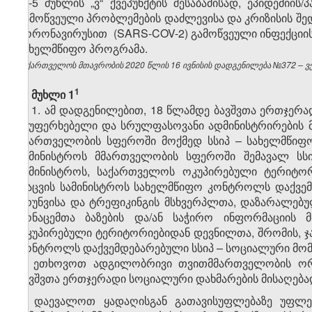
მე-5 მუხლის „ვ“ ქვეპუნქტის შესაბამისად, ეპიდემი
გამოწვეული პრობლემების დაძლევისა და კრიზისის შედე
კორონავირუსით (SARS-COV-2) გამოწვეული ინფექციის (
სახელმწიფო პროგრამა.
საქართველოს მთავრობის 2020 წლის 16 ივნისის დადგენილება №372 – ვებ
​1
მუხლი 1
1. ამ დადგენილებით, 18 წლამდე ბავშვთა ერთჯერ
შეუფერხებელი და სრულფასოვანი ადმინისტრირების მ
მმართველობის სფეროში მოქმედ სსიპ – სახელმწიფო
სამინისტროს მმართველობის სფეროში შემავალ სსიპ
სამინისტროს, საქართველოს ოკუპირებული ტერიტო
დაცვის სამინისტროს სახელმწიფო კონტროლს დაქვე
ზრუნვისა და ტრეფიკინგის მსხვერპლთა, დაზარალებ
მონაცემთა ბაზების და/ან საჭირო ინფორმაციის 
ოკუპირებული ტერიტორიებიდან დევნილთა, შრომის, 
კონტროლს დაქვემდებარებული სსიპ – სოციალური მომს
2. ეთხოვოთ ადგილობრივი თვითმმართველობის ორგ
ბავშვთა ერთჯერადი სოციალური დახმარების მისაღებ
3. დაევალოთ ყადაღისგან გათავისუფლებაზე უფლება