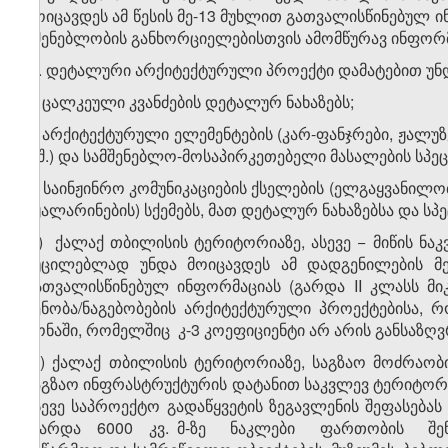
მოიცავდეს ამ წესის მე-13 მუხლით გათვალისწინებულ
მშენებლობის განხორციელებისთვის ამომწურავ ინფორმ
2. დეტალური არქიტექტურული პროექტი დამატებით უნდ
ა) ცალკეული კვანძების დეტალურ ნახაზებს;
ბ) არქიტექტურული ელემენტების (კარ-ფანჯრები, ჟალუზე
ა.შ.) და სამშენებლო-მოსაპირკეთებელი მასალების სპეც
გ) საინჟინრო კომუნიკაციების ქსელების (ელგაყვანილო
წყალარინების) სქემებს, მათ დეტალურ ნახაზებსა და სპე
დ) ქალაქ თბილისის ტერიტორიაზე, ასევე − მიწის ნაკ
აუცილებლად უნდა მოიცავდეს ამ დადგენილების მე-19 
გათვალისწინებულ ინფორმაციას (გარდა II კლასს მი
შენობა/ნაგებობების არქიტექტურული პროექტებისა, 
ზონაში, რომელშიც კ-3 კოეფიციენტი არ არის განსაზღ
ე) ქალაქ თბილისის ტერიტორიაზე, საგზაო მოძრაობ
საგზაო ინფრასტრუქტურის დატანით საკვლევ ტერიტორიას
ასევე საპროექტო გადაწყვეტის ზეგავლენის შეფასე
(გარდა 6000 კვ. მ-ზე ნაკლები ფართობის შენობა-