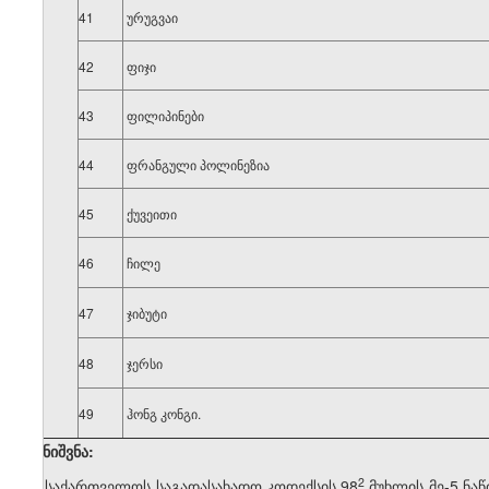
41
ურუგვაი
42
ფიჯი
43
ფილიპინები
44
ფრანგული პოლინეზია
45
ქუვეითი
46
ჩილე
47
ჯიბუტი
48
ჯერსი
49
ჰონგ კონგი.
შენიშვნა:
​2
1. საქართველოს საგადასახადო კოდექსის 98
მუხლის მე-5 ნაწ