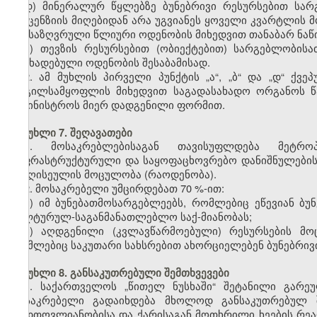
დ) მინერალურ წყლებზე ბუნებრივი რესურსებით სა
ლიცენზიის მიღებიდან არა უგვიანეს ყოველი კვარტლის მ
განსაზღვრული წლიური ოდენობის მიხედვით თანაბარ ნაწ
ე) თევზის რესურსებით (ობიექტებით) სარგებლობისა
გაცხადებული ოდენობის შესაბამისად.
2. ამ მუხლის პირველი პუნქტის „ა“, „ბ“ და „დ“ ქ
ადგილსამყოფლის მიხედვით საგადასახადო ორგანოს წ
სამინისტროს მიერ დადგენილი ფორმით.
მუხლი 7. შეღავათები
1. მოსაკრებლებისაგან თავისუფლდება მეტროპო
ინფრასტრუქტურული და საყოფაცხოვრებო დანიშნულების 
წიაღისეულის მოცულობა (რაოდენობა).
2. მოსაკრებელი უმცირდებათ 70 %-ით:
ა) იმ ბუნებათმოსარგებლეებს, რომლებიც ეწევიან ბუ
კულტურულ-საგანმანათლებლო საქ-მიანობას;
ბ) აღდგენილი (კვლავწარმოებული) რესურსების მო
რომლებიც საკუთარი სახსრებით ახორციელებენ ბუნებრივი
მუხლი 8. განსაკუთრებული შემთხვევები
1. საქართველოს „წითელ ნუსხაში“ შეტანილი გარ
მოსაკრებელი გადაიხდება მხოლოდ განსაკუთრებულ შე
დიდთოვლიანობისა და ქარისაგან მოთხრილი ხეების რეალ