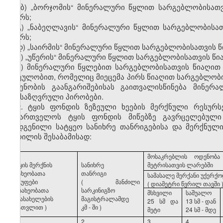
ბ) „ბორჯომის“ მინერალური წყლით სარგებლობისათვ
ლარს;
გ) „ნაბეღლავის“ მინერალური წყლით სარგებლობისა
ლარს;
დ) „საირმის“ მინერალური წყლით სარგებლობისათვის 
ე) „უწერის“ მინერალური წყლით სარგებლობისათვის წი
ვ) მინერალური წყლებით სარგებლობისათვის წიაღით
მოცულობით, რომელიც მიეცემა პირს წიაღით სარგებლობ
ოდენობის გაანგარიშებისას გაითვალისწინება მინერ
განსაზღვრული პირობები.
2. ტყის ფონდის ზეზეული ხეების მერქნული რესურ
საქართველოს ტყის ფონდის მიწებზე გავრცელებული 
დადგენილი სატყეო სანიხრე თანრიგებისა და მერქნული
ცხრილის შესაბამისად:
მოსაკრებლის
ოდენობა
ტყის
მერქნის
სანიხრე
მეტრისათვის
ლარებში
სახეობათა
თანრიგი
სამასალე
მერქანი
უქერქ
ჯგუფები
(
მანძილი
(
დიამეტრი
წვრილ
თავში
(
სახეობათა
სარკინიგზო
მსხვილი
საშუალო
დასახელების
მაგისტრალამდე
25
სმ
და
13
სმ
-
დან
ჩათვლით
)
კმ
-
ში
)
მეტი
24
სმ
-
მდე
1
2
3
4