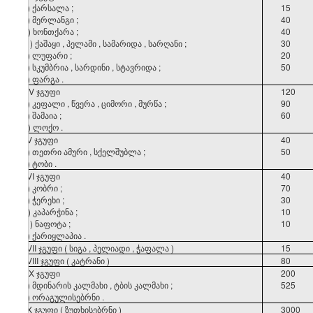
ა
)
ქარსალა
;
15
ბ
)
მერლანგი
;
40
გ
)
ხონთქარა
;
40
დ
)
ქაშაყი
,
პელამი
,
სამარიდა
,
სარღანი
;
30
ე
)
ლუფარი
;
20
ვ
)
სკუმბრია
,
სარდინი
,
სტავრიდა
;
50
ზ
)
ფარგა
.
XIV
ჯგუფი
120
ა
)
კეფალი
,
წვერა
,
ციმორი
,
მურწა
;
90
ბ
)
შამაია
;
60
გ
)
ლოქო
.
XV
ჯგუფი
40
ა
)
თეთრი
ამური
,
სქელშუბლა
;
50
ბ
)
ტობი
.
XVI
ჯგუფი
40
ა
)
კობრი
;
70
ბ
)
ჭერეხი
;
30
გ
)
კაპარჭინა
;
10
დ
)
ნაფოტა
;
10
ე
)
ქარიყლაპია
.
XVII
ჯგუფი
(
სიგა
,
პელიადი
,
ჭაფალა
)
15
XVIII
ჯგუფი
(
კატრანი
)
80
XIX
ჯგუფი
200
ა
)
მდინარის
კალმახი
,
ტბის
კალმახი
;
525
ბ
)
ორაგულისებრნი
.
XX
ჯგუფი
(
ზუთხისებრნი
)
3000