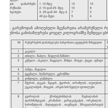
ტყის
დანარჩენი
1. 10-მდე
13
10
მერქნიანი
2. 10-დან
25-
მდე
10
8
სახეობები
3. 25-დან
40-
მდე
4.
7
5
40
და
მეტი
5
4
3. გარემოდან ამოღებული მცენარეთა არამერქნული რ
ოდენობა განისაზღვრება ყოველ კილოგრამზე შემდეგი ცხ
№
რესურსების
დასახელება
სახეობათა
ჯგუფების
მიხედვით
1
კაკალი
2
თხილი
,
წაბლი
,
წიფლის
წიწიბო
3
კუნელი
,
ასკილი
,
მაყვალი
,
შინდი
,
მოცვი
,
ქაცვი
,
ფშატი
4
პანტა
,
მაჟალო
5
ტყემალი
,
ზღმარტლი
,
კვრინჩხი
6
ჯონჯოლი
,
ღანძილი
7
შქერის
,
დეკას
,
წყავის
,
ჭყორის
,
თრიმლის
,
თუთუბოს
,
ევკალიპტის
,
მოცვის
,
არყის
ხის
ნედლი
ფოთლები
8
გვირილას
,
ქრისტესისხლას
,
შავბალახას
,
ფარსმანდუკის
,
კრაზანას
,
ვარდკაჭკაჭას
,
ორკბილას
,
ხარიშუბლას
,
მატიტელას
,
თავშავას
,
მრავალძარღვას