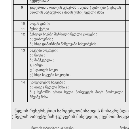
ნედლი
მასა
9
ჯადვარის
,
დათვის
კენკრას
,
სვიას
(
გირჩები
),
ენდოს
,
ძაღლის
სატაცურის
(
მიწის
ქონი
)
ნედლი
მასა
10
სოჭის
გირჩი
11
მუხის
ქერქი
12
ზეზეულ
ხეებზე
შეჭრილი
ნედლი
ტოტები
:
ა
)
უთხოვრის
;
ბ
)
სხვა
დანარჩენი
წიწვოვანი
სახეობების
.
13
საკვები
სოკოები
:
ა
)
ნიყვი
;
ბ
)
მანჭკვალა
;
გ
)
არყა
;
დ
)
დათვის
სოკო
;
ე
)
სხვა
საკვები
სოკოები
.
14
ცხოველების
საკვები
:
ა
)
თივა
(
ნედლი
მასა
)
;
ბ
)
სეზონში
ერთი
სული
პირუტყვის
მიერ
მოძოვილი
მწვანე
მასა
.
4. წყლის რესურსებით სარგებლობისათვის მოსაკრებლი
ა) წყლის ობიექტების ჯგუფების მიხედვით, ქვემოთ მოყვ
წყლის ობიექტთა ჯგუფები
მოსა