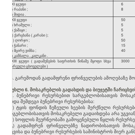
XXI
ჯგუფი
6
ა
)
რაპანი
;
8
ბ
)
მიდია
.
XXII ჯგუფი
50
ა
)
ხრამული
;
5
ბ
)
ქაშაყი
;
5
გ
)
ქარცხანა
(
კარასი
);
5
დ
)
ღორჯო
;
50
ე
)
ჭანარი
;
15
ვ
)
მცირე
ვიმბა
;
40
ზ
)
კამბალა
,
კალკანი
.
XXIII
ჯგუფი
(
გადაშენების
საფრთხის
წინაშე
მყოფი
სხვა
3000
გარეული
ცხოველები
)
6. გარემოდან გადამფრენი ფრინველების ამოღებაზე მო
მუხლი 6. მოსაკრებლის გადახდის და ბიუჯეტში ჩარიცხვის
1. ბუნებრივი რესურსებით სარგებლობისათვის მოსაკ
გარდა შემდეგი ბუნებრივი რესურსებისა:
ა) ტყის ფონდის ზეზეული ხეების მერქნული რესურსე
სარგებლობისათვის მოსაკრებელი გადაიხდება არა უგვიან
ბ) სოფლის მეურნეობაში გამოყენებული წყლის რესურსებ
გ) გადამფრენ ფრინველებზე ნადირობისათვის მოსაკ
დაცვისა და ბუნებრივი რესურსების სამინისტროს მიერ გა