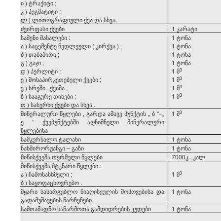
ი
)
ტრაქიტი
;
კ
)
პეგმატიტი
;
ლ
)
ლითოგრაფიული
ქვა
და
სხვა
.
ძვირფასი
ქვები
1
კარატი
საშენი
მასალები
:
1
ტონა
ა
)
საცემენტე
ნედლეული
(
კირქვა
)
;
1
ტონა
ბ
)
თაბაშირი
;
1
ტონა
გ
)
გაჯი
;
1
ტონა
​3
დ
)
პერლიტი
;
1 მ
​3
ე
)
მოსაპირკეთებელი
ქვები
;
1 მ
​3
ვ
)
ხრეში
,
ქვიშა
;
1 მ
​3
ზ
)
სააგურე
თიხები
;
1 მ
თ
)
სახერხი
ქვები
და
სხვა
.
​3
მინერალური
წყლები
,
გარდა
ამავე
პუნქტის
„
ბ
“–„
1 მ
ე
“
ქვეპუნქტებში
აღნიშნული
მინერალური
წყლებისა
სამკურნალო
ტალახი
1
ტონა
ნახშირორჟანგი
–
გაზი
1
ტონა
მიწისქვეშა
თერმული
წყლები
7000კ
.
კალ
მიწისქვეშა
მტკნარი
წყლები
:
​3
ა
)
ჩამოსასხმელი
;
1 მ
ბ
)
საყოფაცხოვრებო
.
მყარი
სასარგებლო
წიაღისეულის
მოპოვებისა
და
1
ტონა
გადამუშავების
ნარჩენები
სამთამადნო
საწარმოთა
გამდიდრების
კუდები
1
ტონა