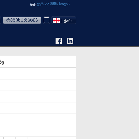
ვერსია შშმპ-სთვის
რეგისტრაცია
| ᲥᲐᲠ
ზე