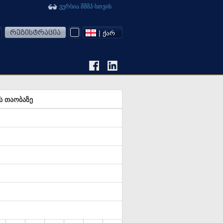
ვერსია შშმპ-სთვის
რეგისტრაცია
| ᲥᲐᲠ
ს თაობაზე