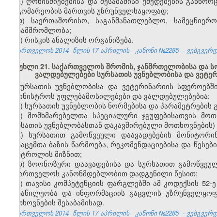
გ) ღონისძიებებისა და შესაბამისი ქმედებების განხო
მდგომარეობის მართვის უზრუნველსაყოფად;
დ) საერთაშორისო, საგანმანათლებლო, სამეცნიერ
თანამშრომლობა;
ე) რისკის ანალიზის ორგანიზება.
საქართველოს 2014
წლის 17 აპრილის
კანონი №2285
- ვებგვერდი
მუხლი 21. საქართველოს შრომის, ჯანმრთელობისა და 
ვალდებულებები სურსათის უვნებლობისა და ვეტე
სურსათის უვნებლობისა და ვეტერინარიის სფეროებ
სამინისტროს უფლებამოსილებები და ვალდებულებებია:
ა) სურსათის უვნებლობის ნორმებისა და პარამეტრების 
ბ) მომხმარებელთა სპეციალური ჯგუფებისათვის მოთ
სურსათის უვნებლობასთან დაკავშირებული მოთხოვნების)
გ) სურსათით გამოწვეული დაავადებების მონიტორი
მონაცემთა ბაზის წარმოება, რეკომენდაციებისა და წესებ
კონტროლის მიზნით;
დ) ზოონოზური დაავადებისა და სურსათით გამოწვეულ
საქართველოს კანონმდებლობით დადგენილი წესით;
ე) თავისი კომპეტენციის ფარგლებში ამ კოდექსის 52
მონაწილეობა და ინფორმაციის გაცვლის უზრუნველყოფ
მოთხოვნების შესაბამისად.
საქართველოს 2014
წლის 17 აპრილის
კანონი №2285
- ვებგვერდი