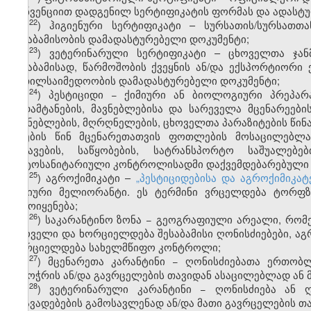
კონვენციით დადგენილ სერტიფიკატის ფორმას და ადასტუ
​22
ჰ
) ჰიგიენური სერტიფიკატი – სურსათის/სურსათთ
შესაბამისობის დამადასტურებელი დოკუმენტი;
​23
ჰ
) ვეტერინარული სერტიფიკატი – ცხოველთა ჯან
შესაბამისად, წარმოშობის ქვეყნის ან/და ექსპორტიორ
კეთილსაიმედოობის დამადასტურებელი დოკუმენტი;
​24
ჰ
) პესტიციდი − ქიმიური ან ბიოლოგიური პრეპარ
გადამტანების, მავნებლებისა და სარეველა მცენარეებ
მავნებლების, მღრღნელების, ცხოველთა პარაზიტების წინ
აღების წინ მცენარეთათვის ფოთლების მოსაცილებლად
საცავების, საწყობების, სატრანსპორტო საშუალებე
ფიტოსანიტარიული კონტროლისადმი დაქვემდებარებული სხ
​25
ჰ
) აგროქიმიკატი –
„პესტიციდებისა და აგროქიმიკა
ქიმიური მელიორანტი. ეს ტერმინი ვრცელდება ტორფზ
გამოიყენება;
​26
ჰ
) საკარანტინო ზონა − გეოგრაფიული არეალი, რომე
ცხოველი და ხორციელდება შესაბამისი ღონისძიებები, აგ
ხორციელდება სახელმწიფო კონტროლი;
​27
ჰ
) მცენარეთა კარანტინი − ღონისძიებათა ერთობ
შემოჭრის ან/და გავრცელების თავიდან ასაცილებლად ა
​28
ჰ
) ვეტერინარული კარანტინი − ღონისძიება ან 
დაავადებების გამოსავლენად ან/და მათი გავრცელების თ