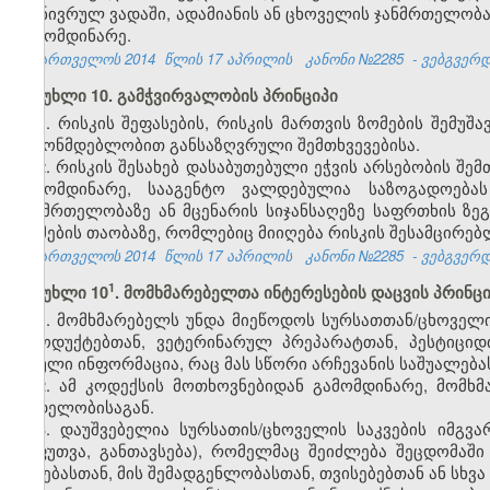
გონივრულ ვადაში, ადამიანის ან ცხოველის ჯანმრთელობას
გამომდინარე.
საქართველოს 2014
წლის 17 აპრილის
კანონი №2285
- ვებგვერდი
მუხლი 10. გამჭვირვალობის პრინციპი
1. რისკის შეფასების, რისკის მართვის ზომების შემუ
კანონმდებლობით განსაზღვრული შემთხვევებისა.
2. რისკის შესახებ დასაბუთებული ეჭვის არსებობის შე
გამომდინარე, სააგენტო ვალდებულია საზოგადოებას
ჯანმრთელობაზე ან მცენარის სიჯანსაღეზე საფრთხის ზე
ზომების თაობაზე, რომლებიც მიიღება რისკის შესამცირე
საქართველოს 2014
წლის 17 აპრილის
კანონი №2285
- ვებგვერდი
​1
მუხლი 10
. მომხმარებელთა ინტერესების დაცვის პრინც
1. მომხმარებელს უნდა მიეწოდოს სურსათთან/ცხოველი
პროდუქტებთან, ვეტერინარულ პრეპარატთან, პესტიციდ
სრული ინფორმაცია, რაც მას სწორი არჩევანის საშუალებას
2. ამ კოდექსის მოთხოვნებიდან გამომდინარე, მომხმ
მცდელობისაგან.
3. დაუშვებელია სურსათის/ცხოველის საკვების იმგვა
შეფუთვა, განთავსება), რომელმაც შეიძლება შეცდომაში
ბუნებასთან, მის შემადგენლობასთან, თვისებებთან ან სხვ