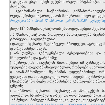
ბ) დაცული უნდა იქნეს ვეტერინარული პრეპარატის 
მოთხოვნები.
6. ვეტერინარული საქმიანობის განმახორციელე
ახორციელებდნენ საქართველოს მთავრობის მიერ დადგენი
საქართველოს 2014
წლის 17 აპრილის
კანონი №2285
- ვებგვერდი
​3
მუხლი 18
. ბიზნესოპერატორის ვალდებულებები მცენარ
1. ბიზნესოპერატორი, რომელიც ახორციელებს მცენარ
დისტრიბუციას, ვალდებულია:
ა) დაიცვას მცენარე, მცენარეული პროდუქტი, აგრეთვე
მავნე ორგანიზმებისაგან;
ბ) არ დაუშვას გამოყენებული პესტიციდებისა და 
ჯანმრთელობაზე და გარემოზე;
გ) შეასრულოს სააგენტოს მითითებები იმ განსაკუთრ
გავრცელების თავიდან ასაცილებლად, რომლებიც საფრთხეს
დ) ითანამშრომლოს შესაბამის უფლებამოსილ ორგა
პრევენციული და სალიკვიდაციო ღონისძიებების განხორც
ე) საკარანტინო მავნე ორგანიზმების გამოვლენის ან/დ
სააგენტოს;
ვ) აწარმოოს მცენარის, მცენარეული პროდუქტის წ
ასაცილებლად ჩატარებული დაცვითი ღონისძიებების და გა
2. ამ მუხლის პირველი ნაწილის „გ“, „დ“ და „ე“ ქვეპუნქ
საქართველოს 2014
წლის 17 აპრილის
კანონი №2285
- ვებგვერდი