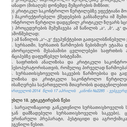
სათანადო (მისაღებ) დონემდე შემცირების მიზნით;
დ) კრიტიკულ საკონტროლო წერტილებზე ეფექტიანი მო
ე) მაკორექტირებელი ქმედებების განსაზღვრა იმ შემ
საკონტროლო წერტილი დადგენილ კრიტიკულ ზღვარს სც
ვ) პროცედურების შემუშავება ამ ნაწილის „ა“, „ბ“, „
შესამოწმებლად;
ზ) ამ ნაწილის „ა“–„ვ“ ქვეპუნქტებით გათვალისწინებული 
3. სურსათში, სურსათის წარმოების ნებისმიერ ეტაპს
განახორციელოს შესაბამისი ცვლილებები საფრთხის
პრინციპებზე დაფუძნებულ სისტემაში.
4. საფრთხის ანალიზისა და კრიტიკული საკონტრ
ბიზნესოპერატორისათვის, რომელიც პირველად წარმოება
5. სურსათის/ცხოველის საკვების წარმოებისა და გ
ანალიზისა და კრიტიკული საკონტროლო წერტილები
განისაზღვრება საქართველოს მთავრობის დადგენილებით
საქართველოს 2014
წლის 17 აპრილის
კანონი №2285
- ვებგვერდი
მუხლი 18. ეტიკეტირების წესი
1. სარეალიზაციოდ განკუთვნილი სურსათი/ცხოველის ს
მისგან დამზადებული სურსათი/ცხოველის საკვები),
ვეტერინარული პრეპარატი, პესტიციდი და აგროქიმიკ
დადგენილი წესით.