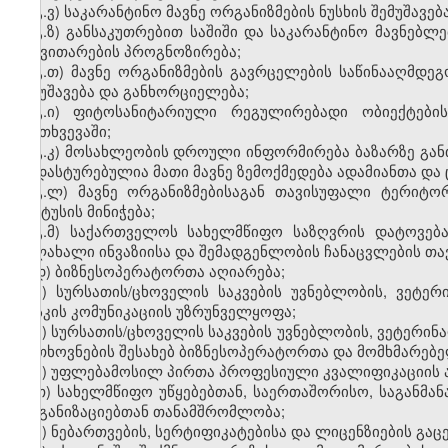
გ.ვ) საკარანტინო მავნე ორგანიზმების ნუსხის შემუშავება
გ.ზ) განსაკუთრებით საშიში და საკარანტინო მავნებლ
განვითარების პროგნოზირება;
გ.თ) მავნე ორგანიზმების გავრცელების საწინააღმდე
შემუშავება და განხორციელება;
გ.ი) ფიტოსანიტარიული რეგულირებადი ობიექტების
შემთხვევაში;
გ.კ) მოსახლეობის დროული ინფორმირება ბაზარზე გან
დადასტურებულია მათი მავნე ზემოქმედება ადამიანთა და
გ.ლ) მავნე ორგანიზმებისაგან თავისუფალი ტერიტო
სტატუსის მინიჭება;
გ.მ) საქართველოს სახელმწიფო საზღვრის დატოვება
ხელახალი ინვაზიისა და შემადგენლობის ჩანაცვლების თ
დ) ბიზნესოპერატორთა აღიარება;
ე) სურსათის/ცხოველის საკვების უვნებლობის, ვეტე
რისკის კომუნიკაციის უზრუნველყოფა;
ვ) სურსათის/ცხოველის საკვების უვნებლობის, ვეტერი
მოთხოვნების შესახებ ბიზნესოპერატორთა და მომხმარებ
ზ) უფლებამოსილ პირთა პროფესიული კვალიფიკაციის 
თ) სახელმწიფო უწყებებთან, საერთაშორისო, საგანმ
ორგანიზაციებთან თანამშრომლობა;
ი) ნებართვების, სერტიფიკატებისა და ლიცენზიების გ