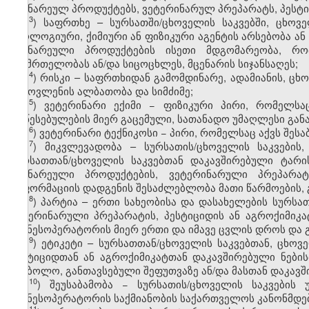
მცენარეულ პროდუქტებს, ვეტერინარულ პრეპარატს, პესტი
​3
ჰ
) საფრთხე – სურსათში/ცხოველის საკვებში, ცხოვ
ბიოლოგიური, ქიმიური ან ფიზიკური აგენტის არსებობა ან
მცენარეული პროდუქტების ისეთი მდგომარეობა, რომ
ჯანმრთელობას ან/და სიცოცხლეს, მცენარის სიჯანსაღეს;
​4
ჰ
) რისკი – საფრთხიდან გამომდინარე, ადამიანის, ცხ
გამოვლენის ალბათობა და სიმძიმე;
​5
ჰ
) ვეტერინარი ექიმი − ფიზიკური პირი, რომელსა
დაწესებულების მიერ გაცემული, სათანადო უმაღლესი გა
​6
ჰ
) ვეტერინარი ტექნიკოსი − პირი, რომელსაც აქვს შე
​7
ჰ
) მიკვლევადობა – სურსათის/ცხოველის საკვების,
სურსათთან/ცხოველის საკვებთან დაკავშირებული ტარი
მცენარეული პროდუქტების, ვეტერინარული პრეპარატი
ინფორმაციის დადგენის შესაძლებლობა მათი წარმოების, გ
​8
ჰ
) პარტია – ერთი სახეობისა და დასახელების სურსა
ვეტერინარული პრეპარატის, პესტიციდის ან აგროქიმიკ
ბიზნესოპერატორის მიერ ერთი და იმავე ცვლის დროს და
​9
ჰ
) ეტიკეტი – სურსათთან/ცხოველის საკვებთან, ცხ
პესტიციდთან ან აგროქიმიკატთან დაკავშირებული ნების
სიმბოლო, განთავსებული შეფუთვაზე ან/და მასთან დაკა
​10
ჰ
) შეუსაბამობა − სურსათის/ცხოველის საკვების
ბიზნესოპერატორის საქმიანობის საქართველოს კანონმდე
​11