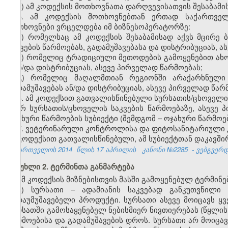
ი) ამ კოდექსის მოთხოვნათა დარღვევისათვის შესაბამი
5.
ამ კოდექსის მოთხოვნებთან ერთად საქართვე
მოთხოვნები ვრცელდება იმ ბიზნესოპერატორზე:
ა) რომელსაც ამ
კოდექსის
შესა­ბა­მი­სად აქვს მცირე
საკვების წარმოებას, გადამუშავებასა და დისტრიბუციას, ა
ბ)
რომელიც
ტრადიციული მეთოდები
ს გამოყენებით ა
ს ან/და დისტრიბუცი
ას, ასევე პირველად წარმოებას;
გ)
რომელიც მაღალმთიან რეგიონში
არაქარხნულ
გადამუშავებას ან/და დისტრიბუციას, ასევე პირველად წარ
6.
ამ კოდექსით გათვალისწინებული სურსათის/ცხოველ
მიერ სურსათის/ცხოველის საკვების წარმოებაზე, ასევე 
ოჯახური წარმოების სუბიექტი (შემდგომ – ოჯახური წარმოებ
7. ვეტერინარული კონტროლისა და ფიტოსანიტარიულ
ამ კოდექსით გათვალისწინებული, ამ სუბიექტთან დაკავშ
საქართველოს 2014
წლის 17 აპრილის
კანონი №2285
- ვებგვერდი
მუხლი 2. ტერმინთა განმარტება
ამ კოდექსის მიზნებისთვის მასში გამოყენებულ ტერმინე
ა) სურსათი – ადამიანის საკვებად განკუთვნილი 
გადაუმუშავებელი პროდუქტი. სურსათი ასევე მოიცავს ყვ
სურსათში გამოსაყენებელ ნებისმიერ ნივთიერებას (წყლი
წარმოებისა და გადამუშავების დროს. სურსათი არ მოიცავ