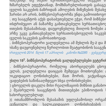
მომხმარებელს ეფექტიანად, მომხმარებლისათვის გასა
ცხოველის საკვების ბაზრიდან ამოღების მიზეზების შესა
საკმარისი არ არის, ბიზნესოპერატორმა უნდა გამოითხოვ
3. თუ სააგენტოს აქვს დასაბუთებული ეჭვი, რომ ბიზნ
სადისტრიბუციო ან ბაზარზე განთავსებული სურსათი/ცხო
მითითების შესაბამისად, დაუყოვნებლივ მიიღოს ზომები ა
ბაზარზე უკვე განთავსებული სურსათის/ცხოველის საკვე
ცხოველის საკვების გამოსათხოვად.
4. ბიზნესოპერატორი ვალდებულია ამ მუხლის მე-2 და 
თაობაზე დაუყოვნებლივ წერილობით შეატყობინოს სააგენ
საქართველოს 2014
წლის 17 აპრილის
კანონი №2285
- ვებგვერდი
​2
მუხლი 18
. ბიზნესოპერატორის ვალდებულებები ვეტერი
1. ბიზნესოპერატორი, რომელიც ახორციელებს ცხოვე
დაკვლას, ვალდებულია დაიცვას შემდეგი მოთხოვნები: 
სალიკვიდაციო ღონისძიებები, მათ შორის, ვაქცინაც
დაავადებების საწინააღმდეგო სხვა ღონისძიებები;
ბ) ცხოველის დაკვლა მისი რეალიზაციის მიზნით განა
გ) შეასრულოს სააგენტოს მითითებები ეპიზოოტიის 
განსახორციელებლად;
დ) ითანამშრომლოს შესაბამის უფლებამოსილ ორგან
პრევენციული და სალიკვიდაციო ღონისძიებების დ