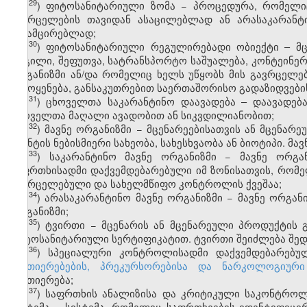
​29
ჰ
) ფიტოსანიტარიული ზომა − პროცედურა, რომელიც 
გავრცელების თავიდან ასაცილებლად ან არასაკარანტი
შესამცირებლად;
​30
ჰ
) ფიტოსანიტარიული რეგულირებადი ობიექტი – მცე
ადგილი, შეფუთვა, სატრანსპორტო საშუალება, კონტეინერ
ორგანიზმი ან/და რომელიც ხელს უწყობს მის გავრცელ
გამოყენება, განსაკუთრებით საერთაშორისო გადაზიდვების
​31
ჰ
) ცხოველთა საკარანტინო დაავადება – დაავადე
ცხოველთა მაღალი ავადობით ან სიკვდილიანობით;
​32
ჰ
) მავნე ორგანიზმი − მცენარეებისათვის ან მცენარ
აგენტის ნებისმიერი სახეობა, სახესხვაობა ან ბიოტიპი. მ
​33
ჰ
) საკარანტინო მავნე ორგანიზმი − მავნე ორგა
საფრთხისადმი დაქვემდებარებული იმ ზონისათვის, რომელ
გავრცელებული და სახელმწიფო კონტროლის ქვეშაა;
​34
ჰ
) არასაკარანტინო მავნე ორგანიზმი − მავნე ორგა
ორგანიზმი;
​35
ჰ
) ტვირთი − მცენარის ან მცენარეული პროდუქტის
ფიტოსანიტარიული სერტიფიკატით. ტვირთი შეიძლება შედგ
​36
ჰ
) სპეციალური კონტროლისადმი დაქვემდებარებ
ნივთიერებების, პრეკურსორებისა და ნარკოლოგიური
ნივთიერება;
​37
ჰ
) საფრთხის ანალიზისა და კრიტიკული საკონტროლო წერ
სისტემა − სისტემა, რომელიც საფრთხეების იდენტიფიც