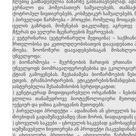
რომლებიც გამზადებულია ბაზარზე განსათავსებლად, ადამ
სამკურნალო და ჰომეოპათიურ საშუალებებს, თამბა
ფსიქოტროპულ ნივთიერებებს, კოსმეტიკურ საშუალებებს, 
ბ) პირველადი წარმოება – პროცესი, რომელიც მოიცავს:
ცხოველის გაზრდას, მოშენებას დაკვლამდე, აგრეთვე 
თევზჭერას და ველური მცენარეების შეგროვებას;
გ) ვეტერინარია (ვეტერინარული მედიცინა) – საქმია
ჯანმრთელობისა და კეთილდღეობისათვის დაავადებათა 
წარმოება, ზოონოზური დაავადებებისაგან მოსახლე
უზრუნველყოფა;
დ) ბიოწარმოება – მეურნეობის მართვის ერთიანი 
უზრუნველყოფს ბიომრავალფეროვნებისა და ეკოლოგიური ბ
ეფექტიან გამოყენებას, შეესაბამება ბიოწარმოების წე
შეფუთვის, ტრანსპორტირების, ეტიკეტირების/ნიშანდები
დადასტურებულია შესაბამისობის სერტიფიკატით;
ე) გენეტიკურად მოდიფიცირებული ორგანიზმი − ნების
შეცვლილია თანამედროვე ბიოტექნოლოგიური მეთოდებ
სელექციურ და ჯიშთა გამოყვანის მეთოდებს;
ვ) პირველადი პროდუქტი − ადამიანის ან ცხოველის 
წარმოებიდან გადამუშავებამდე (მათ შორის, ნიადაგიდან) 
ზ) ცხოველის საკვები – ცხოველის საკვებად გამოსაყენ
გადაუმუშავებელი ნივთიერება ან პროდუქტი (საკვებდანამ
თ) ცხოველური პროდუქტი − ცხოველური წარმოშობ