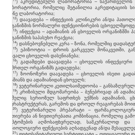
ჰ
) აკრედიტებული ლაბორატორია – საქართველოს 
ლაბორატორია, რომელიც შეტანილია აკრედიტაციის სი
მქონე ლაბორატორია;
​12
ჰ
) დაავადება – ინფექციის კლინიკური ან/და პათოლ
ორგანიზმის ნორმალური ფუნქციონირების (ცხოველმყოფე
​13
ჰ
) ინფექცია – ადამიანის ან ცხოველის ორგანიზმში 
ორგანიზმის საპასუხო რეაქცია;
​14
ჰ
) დასნებოვნებული კერა – ზონა, რომელშიც დადასტუ
​15
ჰ
) ეპიზოოტია – დროის გარკვეულ მონაკვეთში, 
მრავალი ცხოველის დასენიანება;
​16
ჰ
) გადამდები დაავადება – ცხოველის ინფექციური
ჯანმრთელ ორგანიზმს გადაედება;
​17
ჰ
) ზოონოზური დაავადება – ცხოველის ისეთი გადა
ადამიანს და ადამიანიდან ცხოველს;
​18
ჰ
) ვეტერინარული კეთილსაიმედოობა − განსაზღვრულ 
​19
ჰ
) კრიზისული მდგომარეობა − ბუნებრივად ან ადამ
რომელიც სერიოზულ საფრთხეს უქმნის ადამიანის, ცხ
ინფრასტრუქტურას, გარემოს და დროულ რეაგირებას მოი
​20
ჰ
) ვეტერინარული პრეპარატი – ფარმაკოლოგიური
ნივთიერება ან ნივთიერებათა კომბინაცია, რომელიც გამ
სიმპტომების აღმოსაფხვრელად, სამკურნალოდ და
ფიზიოლოგიური ფუნქციების აღსადგენად ან/და შესაცვლე
​21
ჰ
) ფიტოსანიტარიული სერტიფიკატი − ოფიციალური დო