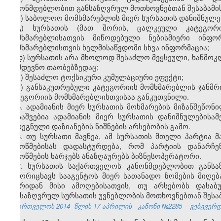
კანონმდებლობით განსაზღვრულ მოთხოვნებთან შესაბამი
ბ) საბოლოო მომხმარებლის მიერ სურსათის დანიშნულე
გ) სურსათის (მათ შორის, ცალკეული კატეგორი
მომხმარებლისათვის მიწოდებული ნებისმიერი ინფო
მომხმარებლისთვის ხელმისაწვდომი სხვა ინფორმაცია;
დ) სურსათის არა მხოლოდ შესაძლო მეყსეული, ხანმოკლ
მომდევნო თაობებზედაც;
ე) შესაძლო ტოქსიკური კუმულაციური ეფექტი;
ვ) განსაკუთრებული კატეგორიის მომხმარებლის ჯანმრ
კატეგორიის მომხმარებლისთვისაა განკუთვნილი.
5. ადამიანის მიერ სურსათის მოხმარების მიზანშეწო
დასაშვებია ადამიანის მიერ სურსათის დანიშნულებისამ
გარეგნული დაზიანების ნიშნების არსებობის გამო.
6. თუ სურსათი მავნეა, ამ სურსათის მთელი პარტია მ
შემოწმებისას დადასტურდება, რომ პარტიის დანარჩე
შემოწმების ხარჯებს ანაზღაურებს ბიზნესოპერატორი.
7. სურსათის საქართველოს კანონმდებლობით განსა
გამორიცხავს სააგენტოს მიერ სათანადო ზომების მიღება
ბაზრიდან მისი ამოღებისათვის, თუ არსებობს დასა
განსაზღვრულ სურსათის უვნებლობის მოთხოვნებთან შესაბა
საქართველოს 2014
წლის 17 აპრილის
კანონი №2285
- ვებგვერდი