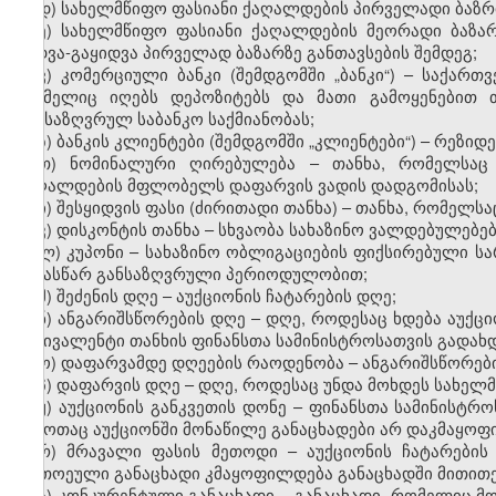
დ) სახელმწიფო ფასიანი ქაღალდების პირველადი ბაზრი
ე) სახელმწიფო ფასიანი ქაღალდების მეორადი ბაზა
ყიდვა-გაყიდვა პირველად ბაზარზე განთავსების შემდეგ;
ვ) კომერციული ბანკი (შემდგომში „ბანკი“) – საქა
რომელიც იღებს დეპოზიტებს და მათი გამოყენებით 
განსაზღვრულ საბანკო საქმიანობას;
ზ) ბანკის კლიენტები (შემდგომში „კლიენტები“) – რეზი
თ) ნომინალური ღირებულება – თანხა, რომელსაც ე
ქაღალდების მფლობელს დაფარვის ვადის დადგომისას;
ი) შესყიდვის ფასი (ძირითადი თანხა) – თანხა, რომელს
კ) დისკონტის თანხა – სხვაობა სახაზინო ვალდებულებე
ლ) კუპონი – სახაზინო ობლიგაციების ფიქსირებული 
წინასწარ განსაზღვრული პერიოდულობით;
მ) შეძენის დღე – აუქციონის ჩატარების დღე;
ნ) ანგარიშსწორების დღე – დღე, როდესაც ხდება აუქც
ეკვივალენტი თანხის ფინანსთა სამინისტროსათვის გადახდ
ო) დაფარვამდე დღეების რაოდენობა – ანგარიშსწორე
პ) დაფარვის დღე – დღე, როდესაც უნდა მოხდეს სახელ
ჟ) აუქციონის განკვეთის დონე – ფინანსთა სამინისტ
ზემოთაც აუქციონში მონაწილე განაცხადები არ დაკმაყოფ
რ) მრავალი ფასის მეთოდი – აუქციონის ჩატარები
თითოეული განაცხადი კმაყოფილდება განაცხადში მითით
ს) კონკურენტული განაცხადი – განაცხადი, რომელიც მ