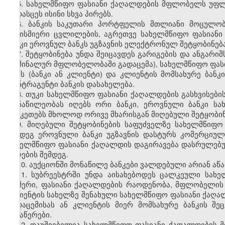
5. სახელმწიფო ფასიანი ქაღალდების მფლობელს უფლ
გადასცეს ისინი სხვა პირებს.
6. ბანკის საკუთარი პორტფელის მთლიანი მოცულო
ნებისმიერი ცვლილების, აგრეთვე სახელმწიფო ფასიანი
ბანკი ეროვნულ ბანკს უგზავნის ელექტრონულ შეტყობინებას
7. შეტყობინება უნდა შეიცავდეს გარიგების და ანგარიშ
ნომინალურ მფლობელობაში გადაცემა), სახელმწიფო ფასი
ტიპს (ბანკი ან კლიენტი) და კლიენტის მომსახურე ბანკ
კონტრაგენტი ბანკის დასახელება.
8. თუკი სახელმწიფო ფასიანი ქაღალდების გასხვისები
მონაწილეობას იღებს ორი ბანკი, ეროვნული ბანკი სა
გააკეთებს მხოლოდ ორივე მხარისგან მიღებული შეტყობინ
9. მიღებული შეტყობინების საფუძველზე სახელმწიფო 
შემდეგ ეროვნული ბანკი უგზავნის დასტურს კომერციულ
სახელმწიფო ფასიანი ქაღალდის დაგირავება დასრულებ
მიღების შემდეგ.
10. აუქციონში მონაწილე ბანკები ვალდებული არიან ა
11. სუბრეესტრში უნდა აისახებოდეს ცალკეული სახე
ნომერი, ფასიანი ქაღალდების რაოდენობა, მფლობელის 
კლიენტის სახელზე შენახული სახელმწიფო ფასიანი ქაღა
გადაცემისას ან კლიენტის მიერ მომსახურე ბანკის შ
ჩანაწერები.
12. დაუშვებელია სახელმწიფო ფასიანი ქაღალდების 