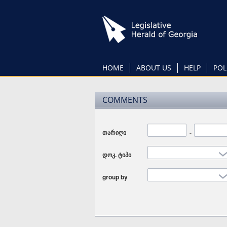
Skip
to
main
content
HOME
ABOUT US
HELP
POL
COMMENTS
თარიღი
Date
-
Date
დოკ. ტიპი
group by