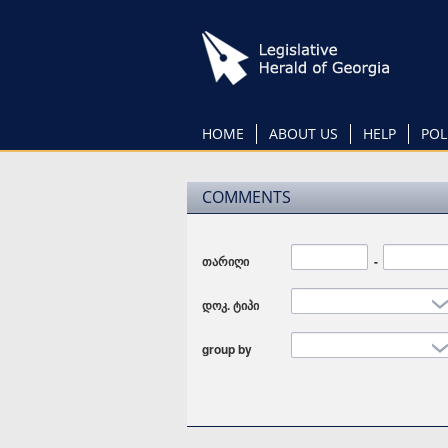
Skip
to
main
content
HOME
ABOUT US
HELP
POL
COMMENTS
თარიღი
Date
-
Date
დოკ. ტიპი
group by