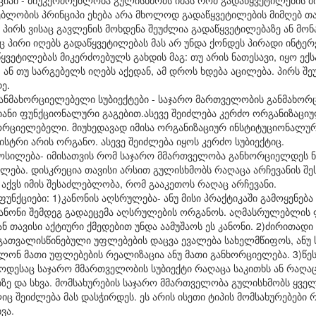
იპი - მიუკერძოებლობა გულისხმობს იმას რომ გადაწყვეტილების მი
ბლობის პრინციპი ეხება არა მხოლოდ გადაწყვეტილების მიმღებ თა
ს პირს ვისაც გავლენის მოხდენა შეუძლია გადაწყვეტილებაზე ან მ
ც პირი იღებს გადაწყვეტილებას მას არ უნდა ქონდეს პირადი ინტერე
ეტილებას მიკერძოებულს გახდის მაგ: თუ არის ნათესავი, იყო ექსპე
 ან თუ სარგებელს იღებს აქედან, ამ დროს ხდება აცილება. პირს 
ე.
ანმახორციელებელი სუბიექტები - საჯარო მართველობის განმახო
მიანი ფუნქციონალური გაგებით.ასევე შეიძლება კერძო ორგანიზაციუ
რციელებელი. მიუხედავად იმისა ორგანიზაციურ ინსტიტუციონალურა
ისტრი არის ორგანო. ასევე შეიძლება იყოს კერძო სუბიექტიც.
სილება- იმისათვის რომ საჯარო მმართველობა განხორციელდეს 
ება. დისკრეცია თავისი არსით გულისხმობს რაღაცა არჩევანის შ
ქვს იმის შესაძლებლობა, რომ გააკეთოს რაღაც არჩევანი.
უნქციები: 1)კანონის აღსრულება- ანუ მისი პრაქტიკაში გამოყენებ
 კანონი შემდეგ გადაეცემა აღსრულების ორგანოს. აღმასრულებლის 
ან თავისი აქტიური ქმედებით უნდა აამუშაოს ეს კანონი. 2)ძირითად
გათვალისწინებული უფლებების დაცვა ევალება სახელმწიფოს, ანუ
ძლონ მათი უფლებების რეალიზაცია ანუ მათი განხორციელება. 3)წეს
ოდესაც საჯარო მმართველობის სუბიექტი რაღაცა საკითხს ან რაღაც
ბზე და სხვა. მომსახურების საჯარო მმართველობა გულისხმობს ყველ
ც შეიძლება მას დასჭირდეს. ეს არის ისეთი ტიპის მომსახურებები 
ვა.