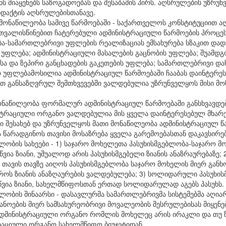
ნს მიაყენებს საზოგადოებას და შესაბამის პირს. აღსრულების უზრუ
ინდაქტის აღსრულებისთანავე.
 მონაწილეობა სამივე წარმოებაში - საქართველოს კონსტიტუციით 
თვალისწინებით ჩატერებული ადმინისტრაციული წარმოების პროცესშ
ა-სამართლებრივი უფლების რეალიზაციას ემსახურება სზაკით დად
ს უფლება; ადმინისტრაციული მასალების გაცნობის უფლება; შუამდ
სა და ზეპირი განცხადების გაკეთების უფლება; სამართლებრივი და
უფლებამოსილია ადმინისტრაციულ წარმოებაში ჩააბას დაინტერესე
თ განსაზღვრულ შემთხვევებში ვალდებულია უზრუნველყოს მისი მ
ონაწილეობა ფორმალურ ადმინისტრაციულ წარმოებაში განსხვავდება
ისტრაციული ორგანო ვალდებულია მის ყველა დაინტერესებულ მხა
ი შესახებ და უზრუნველყოს მათი მონაწილეობა ადმინისტრაციულ წ
 წარადგინოს თავისი მოსაზრება ყველა გარემოებასთან დაკავსირე
ბლობის სახეები - 1) საჯარო მოხელეთა პასუხისმგებლობა-საჯარო 
წვია ზიანი, უშუალოდ არის პასუხისმგებელი ზიანის ანაზრაურებაზე;
თავის თავზე აიღოს პასუხისმგებლობა საჯარო მოხელის მიერ განხ
ისროს ზიანის ანაზღაურების ვალდებულება; 3) სოლიდარული პასუხი
წვია ზიანი, სახელმწიფოსთან ერთად სოლიდარულად აგებს პასუხს.
ელობის შინაარსი - დასავლურმა სამართლებრივმა სისტემებმა აღი
ანოების მიერ სამსახურეობრივი მოვალეობის შესრულებისას მიყენებ
 ადმინისტრაციული ორგანო რომლის მოხელეც არის ირაკლი და თუ 
ტრაციული ორგანო სახელმწიფო ბიუჯეტიდან.