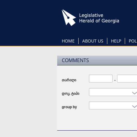
Skip
to
main
content
HOME
ABOUT US
HELP
POL
COMMENTS
თარიღი
Date
-
Date
დოკ. ტიპი
group by