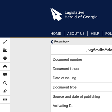
Skip
to
main
content
HOME
ABOUT US
HELP
POL
Return back
„საერთაშორისო
Document number
Document issuer
Date of issuing
Document type
Source and date of publishing
Activating Date