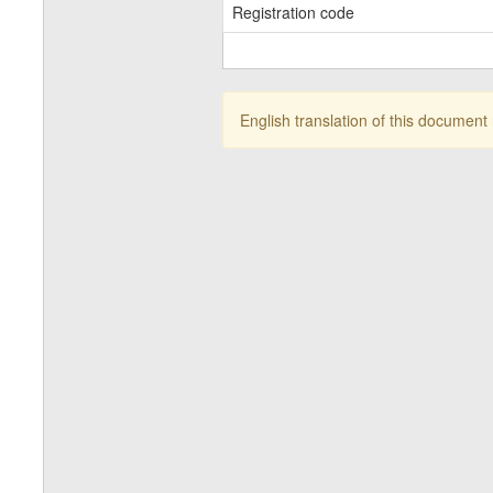
Registration code
English translation of this document