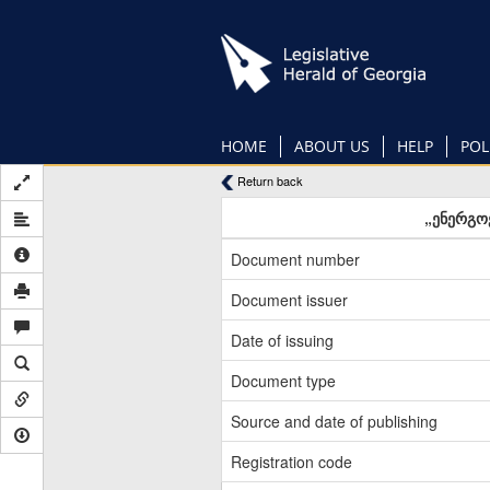
Skip
to
main
content
HOME
ABOUT US
HELP
POL
Return back
„ენერგო
Document number
Document issuer
Date of issuing
Document type
Source and date of publishing
Registration code