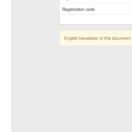
Registration code
English translation of this document