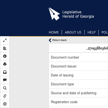
Skip
to
main
content
HOME
ABOUT US
HELP
POL
Return back
„ლიცენზიები
Document number
Document issuer
Date of issuing
Document type
Source and date of publishing
Registration code