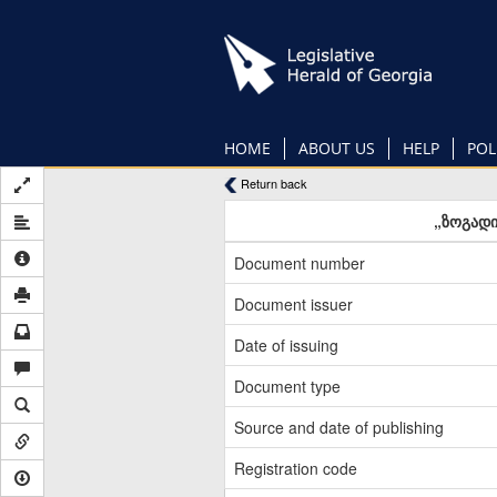
Skip
to
main
content
HOME
ABOUT US
HELP
POL
Return back
„ზოგადი
Document number
Document issuer
Date of issuing
Document type
Source and date of publishing
Registration code