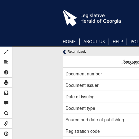
Skip
to
main
content
HOME
ABOUT US
HELP
POL
Return back
„ზოგადი
Document number
Document issuer
Date of issuing
Document type
Source and date of publishing
Registration code