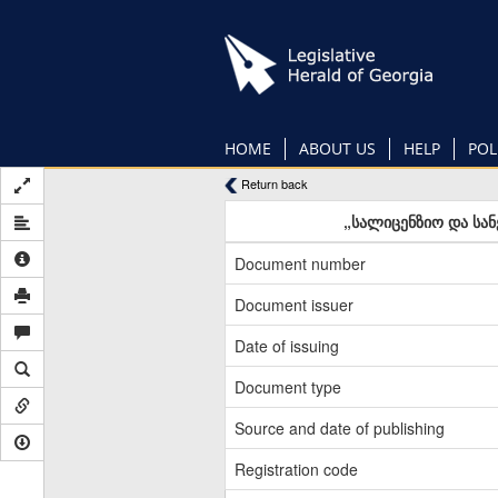
Skip
to
main
content
HOME
ABOUT US
HELP
POL
Return back
„სალიცენზიო და სან
Document number
Document issuer
Date of issuing
Document type
Source and date of publishing
Registration code