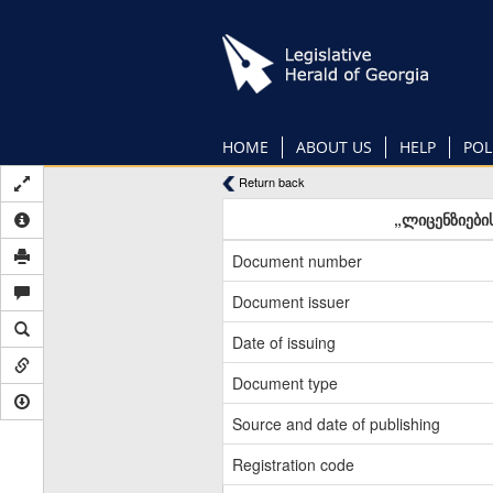
Skip
to
main
content
HOME
ABOUT US
HELP
POL
Return back
„ლიცენზიები
Document number
Document issuer
Date of issuing
Document type
Source and date of publishing
Registration code