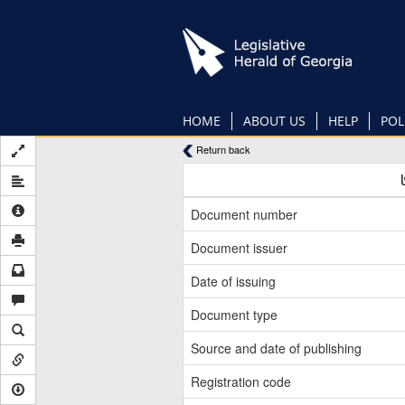
Skip
to
main
content
HOME
ABOUT US
HELP
POL
Return back
Document number
Document issuer
Date of issuing
Document type
Source and date of publishing
Registration code