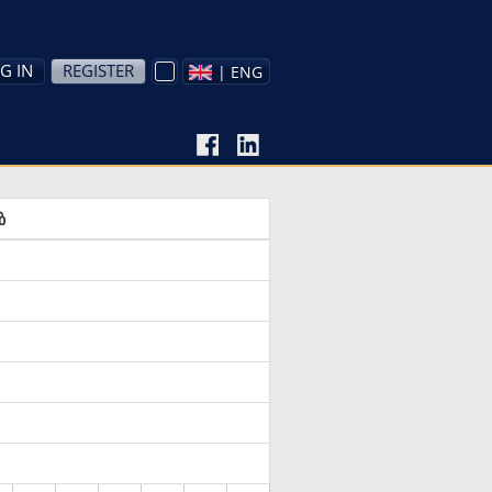
G IN
REGISTER
| ENG
ბ