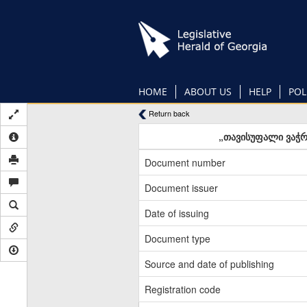
Skip
to
main
content
HOME
ABOUT US
HELP
POL
Return back
„თავისუფალი ვაჭრ
Document number
Document issuer
Date of issuing
Document type
Source and date of publishing
Registration code