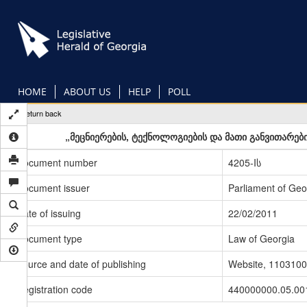
Skip
to
main
content
HOME
ABOUT US
HELP
POLL
Return back
„მეცნიერების, ტექნოლოგიების და მათი განვითარებ
Document number
4205-Iს
Document issuer
Parliament of Geo
Date of issuing
22/02/2011
Document type
Law of Georgia
Source and date of publishing
Website, 1103100
Registration code
440000000.05.00